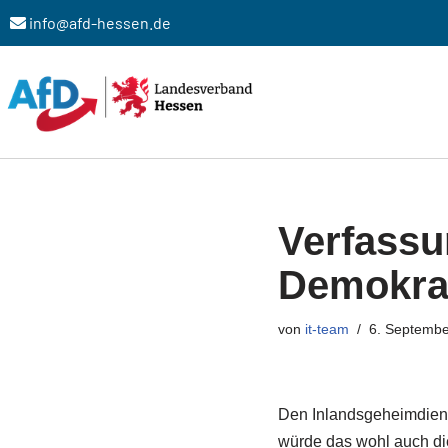
info@afd-hessen.de
Zum
Inhalt
springen
Verfassu
Demokrat
von
it-team
6. Septembe
Den Inlandsgeheimdiens
würde das wohl auch die