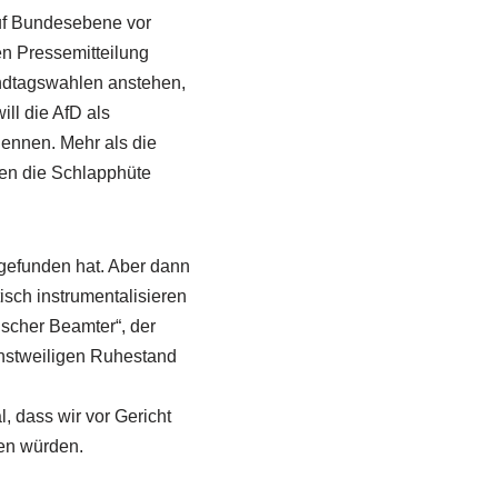
uf Bundesebene vor
n Pressemitteilung
andtagswahlen anstehen,
ll die AfD als
nennen. Mehr als die
gen die Schlapphüte
 gefunden hat. Aber dann
tisch instrumentalisieren
ischer Beamter“, der
instweiligen Ruhestand
, dass wir vor Gericht
en würden.