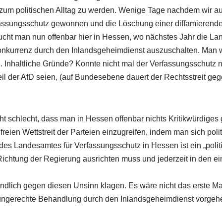
zum politischen Alltag zu werden. Wenige Tage nachdem wir a
assungsschutz gewonnen und die Löschung einer diffamierende
cht man nun offenbar hier in Hessen, wo nächstes Jahr die L
 Konkurrenz durch den Inlandsgeheimdienst auszuschalten. Man wi
en. Inhaltliche Gründe? Konnte nicht mal der Verfassungsschutz 
Teil der AfD seien, (auf Bundesebene dauert der Rechtsstreit ge
ht schlecht, dass man in Hessen offenbar nichts Kritikwürdiges
n freien Wettstreit der Parteien einzugreifen, indem man sich poli
r des Landesamtes für Verfassungsschutz in Hessen ist ein „polit
 Richtung der Regierung ausrichten muss und jederzeit in den e
ndlich gegen diesen Unsinn klagen. Es wäre nicht das erste Mal
 ungerechte Behandlung durch den Inlandsgeheimdienst vorgeh