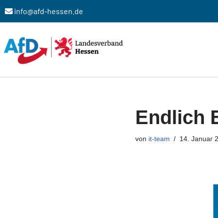
info@afd-hessen.de
Zum
Inhalt
springen
Endlich 
von
it-team
14. Januar 