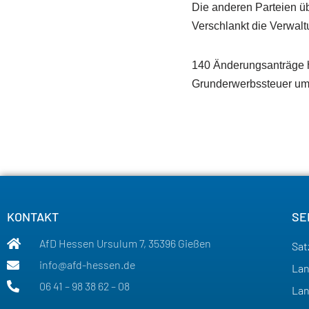
Die anderen Parteien üb
Verschlankt die Verwal
140 Änderungsanträge h
Grunderwerbssteuer um e
KONTAKT
SE
AfD Hessen Ursulum 7, 35396 Gießen
Sat
info@afd-hessen.de
Lan
06 41 – 98 38 62 – 08
La